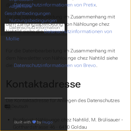
die
Datenschutzinformationen von Pretix
.
Allgeimene
Geschäftbedingungen
Für die Datenbearbeitung im Zusammenhang mit
Nutzungsbedingungen
dem Zahlungsabwicklung von Nählounge chez
Datenschutzinformation
Nahtild siehe die
Datenschutzinformationen von
Mollie
.
Für die Datenbearbeitung im Zusammenhang mit
dem Newsletter von Nählounge chez Nahtild siehe
die
Datenschutzinformationen von Brevo
.
Kontaktadresse
Die Kontaktadresse für Anliegen des Datenschutzes
Sprache
ist:
Briefpost: Nählounge chez Nahtild, M. Brülisauer -
Built with
by
Hugo
Gotthardstrasse 46 - 6410 Goldau